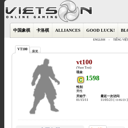
中国象棋
卡洛棋
ALLIANCES
GOOD LUCK!
BL
ENGLISH
-
TIẾNG VIỆ
VT100
褒奖
vt100
(Vuot Troi)
现金
:
1598
性别
:
男性
开始于
:
最近一次访问
:
01/15/11
11/05/23 [
]
11/05/23