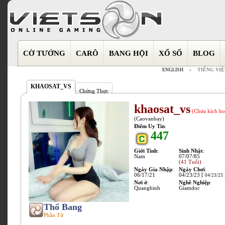
CỜ TƯỚNG
CARÔ
BANG HỘI
XỔ SỐ
BLOG
ENGLISH
-
TIẾNG VIỆ
KHAOSAT_VS
Chứng Thực
khaosat_vs
(Chưa kích ho
(Caovanbay)
Điểm Uy Tín
:
447
Giới Tính
:
Sinh Nhật
:
Nam
07/07/85
(41 Tuổi)
Ngày Gia Nhập
:
Ngày Chơi
:
06/17/21
04/23/23 [
04/23/23
Nơi ở
:
Nghề Nghiệp
:
Quangbinh
Giamdoc
Thổ Bang
Phần Tử