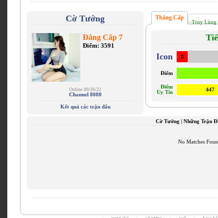
Cờ Tướng
Thăng Cấp
Truy Lùng 
Ti
Đẳng Cấp 7
Điểm: 3591
Icon
0
Điểm
Điểm
Online 09/26/22
447
Uy Tín
Channel 8080
Kết quả các trận đấu
Cờ Tướng | Những Trận Đ
No Matches Fou