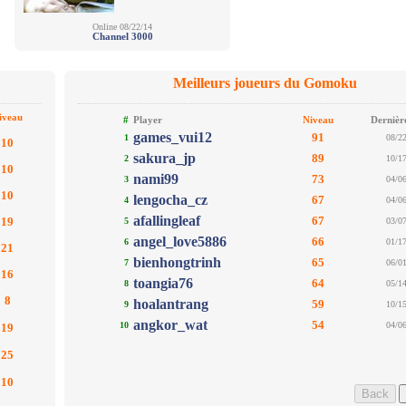
Online 08/22/14
Channel 3000
Meilleurs joueurs du Gomoku
iveau
#
Player
Niveau
Dernière
games_vui12
91
1
08/2
10
sakura_jp
89
2
10/1
10
nami99
73
3
04/0
10
lengocha_cz
67
4
04/0
afallingleaf
67
19
5
03/0
angel_love5886
66
6
01/1
21
bienhongtrinh
65
7
06/0
16
toangia76
64
8
05/1
8
hoalantrang
59
9
10/1
angkor_wat
54
10
04/0
19
25
10