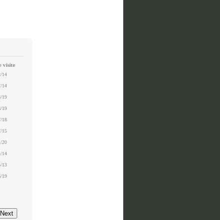
 visite
2/14
7/14
6/19
6/19
7/18
7/15
1/20
4/14
5/13
6/19