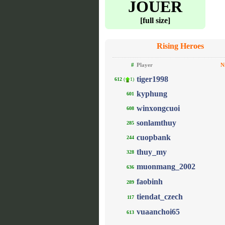
JOUER
[full size]
Rising Heroes
#
Player
N
tiger1998
612
(
1)
kyphung
601
winxongcuoi
608
sonlamthuy
285
cuopbank
244
thuy_my
328
muonmang_2002
636
faobinh
289
tiendat_czech
117
vuaanchoi65
613