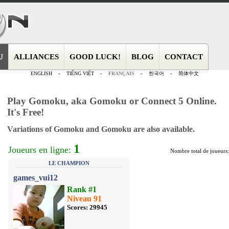
U
ALLIANCES
GOOD LUCK!
BLOG
CONTACT
ENGLISH
-
TIẾNG VIỆT
-
FRANÇAIS
-
한국어
-
简体中文
Play Gomoku, aka Gomoku or Connect 5 Online.
It's Free!
Variations of Gomoku and Gomoku are also available.
1
Joueurs en ligne:
Nombre total de joueurs
LE CHAMPION
games_vui12
Rank #1
Niveau 91
Scores: 29945