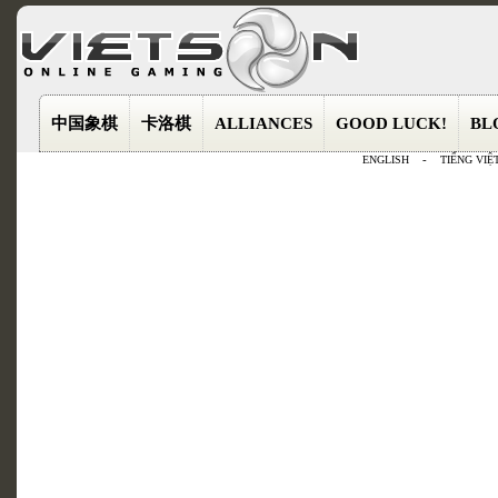
中国象棋
卡洛棋
ALLIANCES
GOOD LUCK!
BL
ENGLISH
-
TIẾNG VIỆ