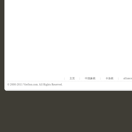
主页
中国象棋
卡洛棋
allianc
|
|
|
|
© 2000-2011 VietSon.com. All Rights Reserved.