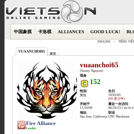
中国象棋
卡洛棋
ALLIANCES
GOOD LUCK!
BL
ENGLISH
-
TIẾNG VIỆ
VUAANCHOI65
褒奖
vuaanchoi65
(Sonny Nguyen)
现金
:
152
性别
:
生日
:
10/02/65
男性
(60 多少年)
开始于
:
最近一次访问
:
11/16/09
06/20/23 [
06/20/2
地址
:
职业
:
San Jose, California
CNC Machinist
Fire Alliance
Leader