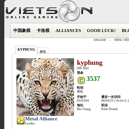
中国象棋
卡洛棋
ALLIANCES
GOOD LUCK!
BL
ENGLISH
-
TIẾNG VIỆ
KYPHUNG
褒奖
kyphung
(Mr Hai)
现金
:
3537
性别
:
男性
开始于
:
最近一次访问
:
03/03/04
06/04/25 [
]
06/04/25
地址
:
职业
:
Bac Giang
Kinh Doanh
Metal Alliance
Leader