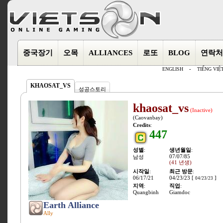
중국장기
오목
ALLIANCES
로또
BLOG
연락처
ENGLISH
-
TIẾNG VIỆ
KHAOSAT_VS
성공스토리
khaosat_vs
(Inactive)
(Caovanbay)
Credits
:
447
성별
:
생년월일
:
07/07/85
남성
(41 년생)
시작일
:
최근 방문
:
06/17/21
04/23/23 [
]
04/23/23
지역
:
직업
:
Quangbinh
Giamdoc
Earth Alliance
Ally