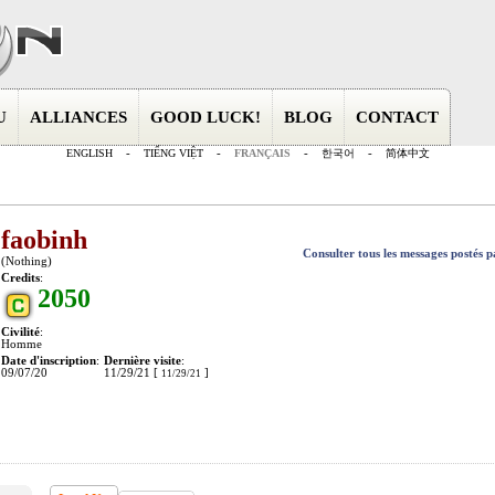
U
ALLIANCES
GOOD LUCK!
BLOG
CONTACT
ENGLISH
-
TIẾNG VIỆT
-
FRANÇAIS
-
한국어
-
简体中文
faobinh
Consulter tous les messages postés 
(Nothing)
Credits
:
2050
Civilité
:
Homme
Date d'inscription
:
Dernière visite
:
09/07/20
11/29/21 [
]
11/29/21