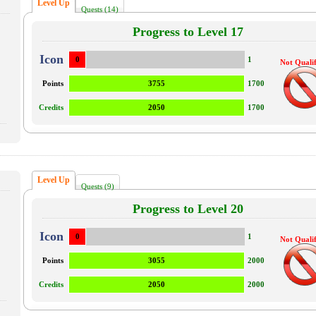
Level Up
Quests (14)
Progress to Level 17
Icon
0
1
Not Qualif
Points
3755
1700
Credits
2050
1700
Level Up
Quests (9)
Progress to Level 20
Icon
0
1
Not Qualif
Points
3055
2000
Credits
2050
2000