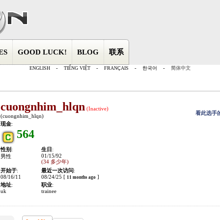
ES
GOOD LUCK!
BLOG
联系
ENGLISH
-
TIẾNG VIỆT
-
FRANÇAIS
-
한국어
-
简体中文
cuongnhim_hlqn
(Inactive)
看此选手
(cuongnhim_hlqn)
现金
:
564
性别
:
生日
:
01/15/92
男性
(34 多少年)
开始于
:
最近一次访问
:
08/16/11
08/24/25 [
]
11 months ago
地址
:
职业
:
uk
trainee