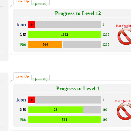
Level Up
Quests (0)
Progress to Level 12
Icon
0
1
Not Qualif
分数
1682
1200
现金
564
1200
Level Up
Quests (0)
Progress to Level 1
Icon
0
1
Not Qualif
分数
75
100
现金
564
100