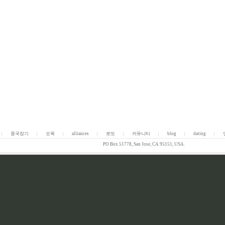
중국장기
오목
alliances
로또
커뮤니티
blog
dating
|
|
|
|
|
|
|
|
PO Box 51778, San Jose, CA 95151, USA.