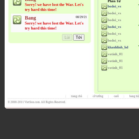
Phần Tử
Sorry! we have lost the War. Let's
bodoi_vs
try hard this time!
bodoi_vs
Bang
08/29/21
bodoi_vs
Sorry! we have lost the War. Let's
bodoi_vs
try hard this time!
bodoi_vs
bodoi_vs
khanhlinh_hd
votinh_01
votinh_01
votinh_01
trang chủ
cờ tướng
carô
bang hộ
|
|
|
|
© 2000-2011 VietSon.com. All Rights Reserved.