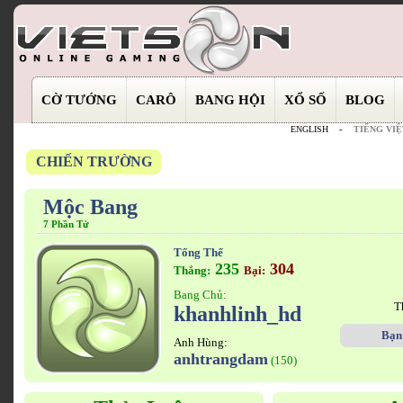
CỜ TƯỚNG
CARÔ
BANG HỘI
XỔ SỐ
BLOG
ENGLISH
-
TIẾNG VIỆ
CHIẾN TRƯỜNG
Mộc Bang
7 Phần Tử
Tổng Thể
235
304
Thắng:
Bại:
Bang Chủ:
T
khanhlinh_hd
Bạn
Anh Hùng:
anhtrangdam
(150)