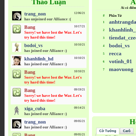
Thảo Luận
A
Ai có điểm
trang_non
12/06/21
#
Phần Tử
has unjoined our Alliance :(
anhtrangd
1
Bang
10/17/21
khanhlinh
2
Sorry! we have lost the War. Let's
tiendat_cze
try hard this time!
3
bodoi_vs
bodoi_vs
10/10/21
4
has joined our Alliance :)
recca
5
khanhlinh_hd
10/10/21
votinh_01
6
has joined our Alliance :)
maovuong
7
Bang
10/10/21
Sorry! we have lost the War. Let's
try hard this time!
Bang
09/19/21
Sorry! we have lost the War. Let's
try hard this time!
xiga_cuba
09/14/21
has joined our Alliance :)
H
trang_non
09/05/21
has joined our Alliance :)
Cờ Tướng
Carô
Bang
09/05/21