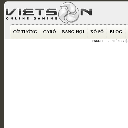
CỜ TƯỚNG
CARÔ
BANG HỘI
XỔ SỐ
BLOG
ENGLISH
-
TIẾNG VIỆ